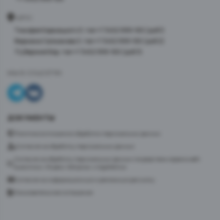
АДРЕС
Тимофея Кармацкого 3, тел +7 3452 999-100 (доб 1)
Фармана Салманова 3, тел +7 3452 999-100 (доб 2)
ТЦ Верхний Бор, тел +7 3452 999-100 (доб 3)
МЫ В СОЦСЕТЯХ
ДОКУМЕНТЫ
Политика в отношении обработки персональных данных
Согласие на обработку персональных данных
Согласие на обработку персональных данных посредством сервиса веб-
аналитики «Яндекс.Метрика» и AppMetrica
Согласие на информационную и рекламную рассылку
Пользовательское соглашение