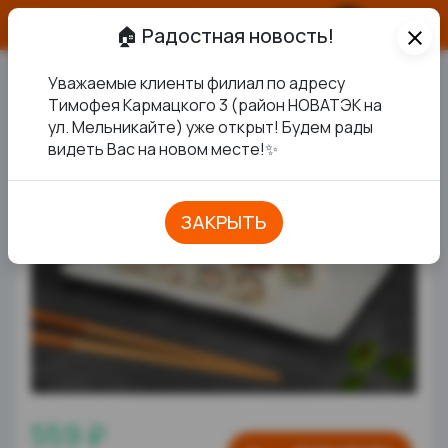
О продукте
🏠 Радостная новость!
close
Уважаемые клиенты филиал по адресу
С УГРЕМ В КУНЖУТЕ
Тимофея Кармацкого 3 (район НОВАТЭК на
ул. Мельникайте) уже открыт! Будем рады
видеть Вас на новом месте!✨
ЗАКРЫТЬ
559 ₽