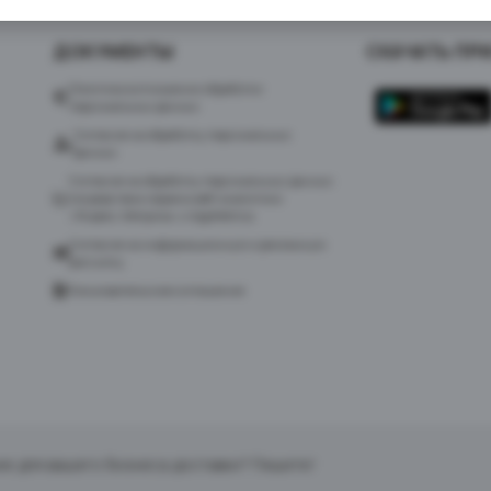
ДОКУМЕНТЫ
СКАЧАТЬ ПР
Политика в отношении обработки
персональных данных
Согласие на обработку персональных
данных
Согласие на обработку персональных данных
посредством сервиса веб-аналитики
«Яндекс.Метрика» и AppMetrica
Согласие на информационную и рекламную
рассылку
Пользовательское соглашение
ие для вашего бизнеса доставки? Пишите!