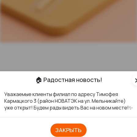
🏠 Радостная новость!
cl
Уважаемые клиенты филиал по адресу Тимофея
Кармацкого 3 (район НОВАТЭК на ул. Мельникайте)
уже открыт! Будем рады видеть Вас на новом месте!✨
ЗАКРЫТЬ