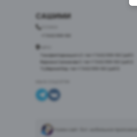
САШИМИ
ТЕЛЕФОН
+7 3452 999-100
АДРЕС
Тимофея Кармацкого 3, тел +7 3452 999-100 (доб 1)
Фармана Салманова 3, тел +7 3452 999-100 (доб 2)
ТЦ Верхний Бор, тел +7 3452 999-100 (доб 3)
МЫ В СОЦСЕТЯХ
Нужен сайт, бот, мобильное приложен