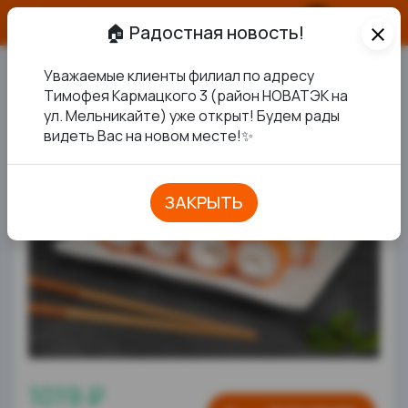
О продукте
🏠 Радостная новость!
close
Уважаемые клиенты филиал по адресу
ФИЛАДЕЛЬФИЯ С УГРЕМ
Тимофея Кармацкого 3 (район НОВАТЭК на
ул. Мельникайте) уже открыт! Будем рады
видеть Вас на новом месте!✨
ЗАКРЫТЬ
1019 ₽