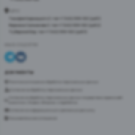
АДРЕС
Тимофея Кармацкого 3, тел +7 3452 999-100 (доб 1)
Фармана Салманова 3, тел +7 3452 999-100 (доб 2)
ТЦ Верхний Бор, тел +7 3452 999-100 (доб 3)
МЫ В СОЦСЕТЯХ
ДОКУМЕНТЫ
Политика в отношении обработки персональных данных
Согласие на обработку персональных данных
Согласие на обработку персональных данных посредством сервиса веб-
аналитики «Яндекс.Метрика» и AppMetrica
Согласие на информационную и рекламную рассылку
Пользовательское соглашение