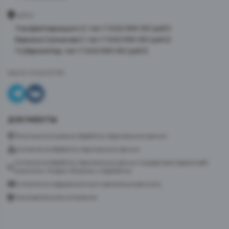
АДРЕС
Тимофея Кармацкого 3, тел +7 3452 999-100 (доб 1)
Фармана Салманова 3, тел +7 3452 999-100 (доб 2)
ТЦ Верхний Бор, тел +7 3452 999-100 (доб 3)
МЫ В СОЦСЕТЯХ
ДОКУМЕНТЫ
Политика в отношении обработки персональных данных
Согласие на обработку персональных данных
Согласие на обработку персональных данных посредством сервиса веб-
аналитики «Яндекс.Метрика» и AppMetrica
Согласие на информационную и рекламную рассылку
Пользовательское соглашение