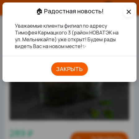
О продукте
🏠 Радостная новость!
close
Уважаемые клиенты филиал по адресу
С ИКРОЙ ЛОСОСЯ
Тимофея Кармацкого 3 (район НОВАТЭК на
ул. Мельникайте) уже открыт! Будем рады
ХИТ
видеть Вас на новом месте!✨
ЗАКРЫТЬ
289 ₽