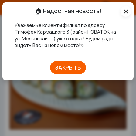
О продукте
🏠 Радостная новость!
close
Уважаемые клиенты филиал по адресу
ТЕМПУРНЫЙ "ДЕРЖИ
Тимофея Кармацкого 3 (район НОВАТЭК на
ул. Мельникайте) уже открыт! Будем рады
НОВИНКА
КРАБА"
видеть Вас на новом месте!✨
ЗАКРЫТЬ