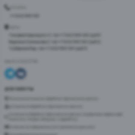
ТЕЛЕФОН
+7 3452 999-100
АДРЕС
Тимофея Кармацкого 3, тел +7 3452 999-100 (доб 1)
Фармана Салманова 3, тел +7 3452 999-100 (доб 2)
ТЦ Верхний Бор, тел +7 3452 999-100 (доб 3)
МЫ В СОЦСЕТЯХ
ДОКУМЕНТЫ
Политика в отношении обработки персональных данных
Согласие на обработку персональных данных
Согласие на обработку персональных данных посредством сервиса веб-
аналитики «Яндекс.Метрика» и AppMetrica
Согласие на информационную и рекламную рассылку
Пользовательское соглашение