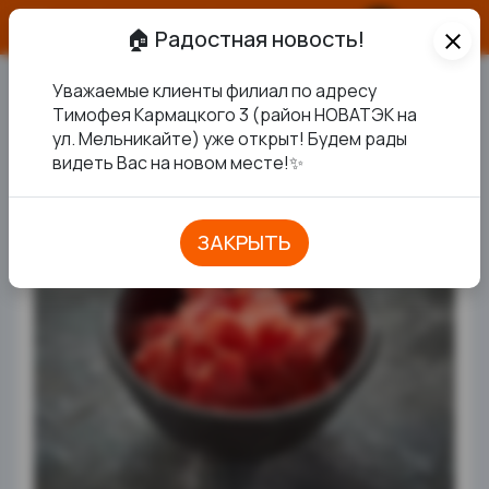
О продукте
🏠 Радостная новость!
close
Уважаемые клиенты филиал по адресу
ИМБИРЬ
Тимофея Кармацкого 3 (район НОВАТЭК на
ул. Мельникайте) уже открыт! Будем рады
видеть Вас на новом месте!✨
ЗАКРЫТЬ