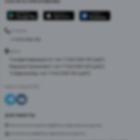
СКАЧАТЬ ПРИЛОЖЕНИЕ
ТЕЛЕФОН
+7 3452 999-100
АДРЕС
Тимофея Кармацкого 3, тел +7 3452 999-100 (доб 1)
Фармана Салманова 3, тел +7 3452 999-100 (доб 2)
ТЦ Верхний Бор, тел +7 3452 999-100 (доб 3)
МЫ В СОЦСЕТЯХ
ДОКУМЕНТЫ
Политика в отношении обработки персональных данных
Согласие на обработку персональных данных