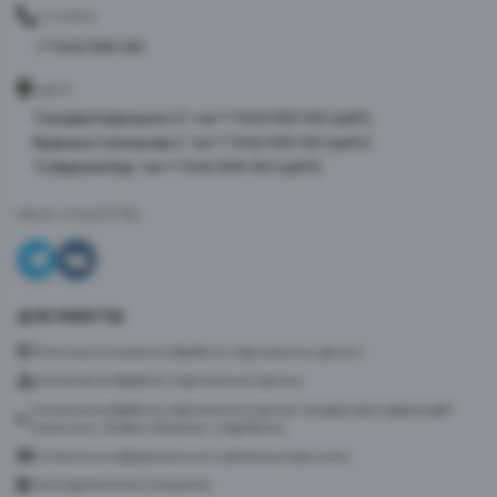
ТЕЛЕФОН
+7 3452 999-100
АДРЕС
Тимофея Кармацкого 3, тел +7 3452 999-100 (доб 1)
Фармана Салманова 3, тел +7 3452 999-100 (доб 2)
ТЦ Верхний Бор, тел +7 3452 999-100 (доб 3)
МЫ В СОЦСЕТЯХ
ДОКУМЕНТЫ
Политика в отношении обработки персональных данных
Согласие на обработку персональных данных
Согласие на обработку персональных данных посредством сервиса веб-
аналитики «Яндекс.Метрика» и AppMetrica
Согласие на информационную и рекламную рассылку
Пользовательское соглашение