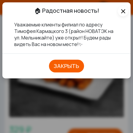
О продукте
🏠 Радостная новость!
close
Уважаемые клиенты филиал по адресу
СЫРНЫЕ ПАЛОЧКИ
Тимофея Кармацкого 3 (район НОВАТЭК на
ул. Мельникайте) уже открыт! Будем рады
НОВИНКА
видеть Вас на новом месте!✨
ЗАКРЫТЬ
329 ₽