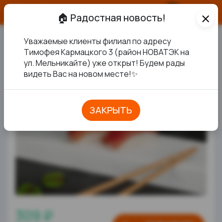
О продукте
🏠 Радостная новость!
close
Уважаемые клиенты филиал по адресу
ДВЕ СУШИ С ТУНЦОМ
Тимофея Кармацкого 3 (район НОВАТЭК на
ул. Мельникайте) уже открыт! Будем рады
видеть Вас на новом месте!✨
ЗАКРЫТЬ
309 ₽