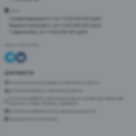
АДРЕС
Тимофея Кармацкого 3, тел +7 3452 999-100 (доб 1)
Фармана Салманова 3, тел +7 3452 999-100 (доб 2)
ТЦ Верхний Бор, тел +7 3452 999-100 (доб 3)
МЫ В СОЦСЕТЯХ
ДОКУМЕНТЫ
Политика в отношении обработки персональных данных
Согласие на обработку персональных данных
Согласие на обработку персональных данных посредством сервиса веб-
аналитики «Яндекс.Метрика» и AppMetrica
Согласие на информационную и рекламную рассылку
Пользовательское соглашение