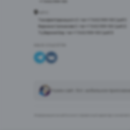
+7 3452 999-100
АДРЕС
Тимофея Кармацкого 3, тел +7 3452 999-100 (доб 1)
Фармана Салманова 3, тел +7 3452 999-100 (доб 2)
ТЦ Верхний Бор, тел +7 3452 999-100 (доб 3)
МЫ В СОЦСЕТЯХ
Нужен сайт, бот, мобильное приложен
Информация на сайте носит справочный характер и не являе