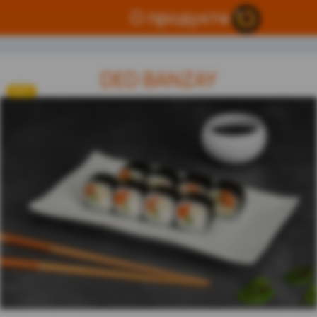
О продукте
DED BANZAY
ХИТ