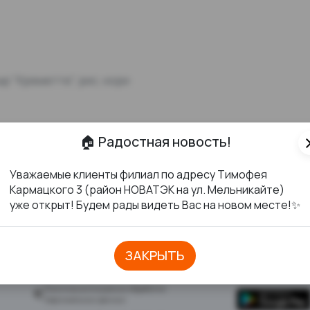
ыр "Креметте", рис, нори
🏠 Радостная новость!
cl
Уважаемые клиенты филиал по адресу Тимофея
Кармацкого 3 (район НОВАТЭК на ул. Мельникайте)
уже открыт! Будем рады видеть Вас на новом месте!✨
ЗАКРЫТЬ
ДОКУМЕНТЫ
СКАЧАТЬ ПР
Политика в отношении обработки
персональных данных