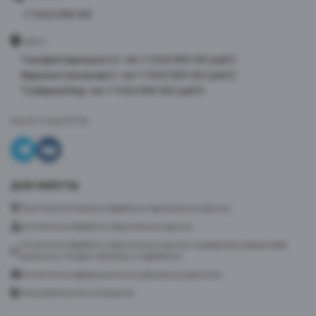
+7 3452 999-100
АДРЕС
Тимофея Кармацкого 3, тел +7 3452 999-100 (доб 1)
Фармана Салманова 3, тел +7 3452 999-100 (доб 2)
ТЦ Верхний Бор, тел +7 3452 999-100 (доб 3)
МЫ В СОЦСЕТЯХ
ДОКУМЕНТЫ
Политика в отношении обработки персональных данных
Согласие на обработку персональных данных
Согласие на обработку персональных данных посредством сервиса веб-
аналитики «Яндекс.Метрика» и AppMetrica
Согласие на информационную и рекламную рассылку
Пользовательское соглашение