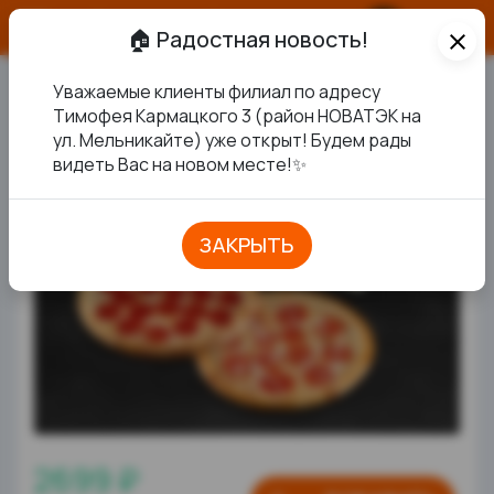
О продукте
🏠 Радостная новость!
close
Уважаемые клиенты филиал по адресу
МИНИ КОМБО на 3-4 чел
Тимофея Кармацкого 3 (район НОВАТЭК на
ул. Мельникайте) уже открыт! Будем рады
НОВИНКА
видеть Вас на новом месте!✨
ЗАКРЫТЬ
2699 ₽