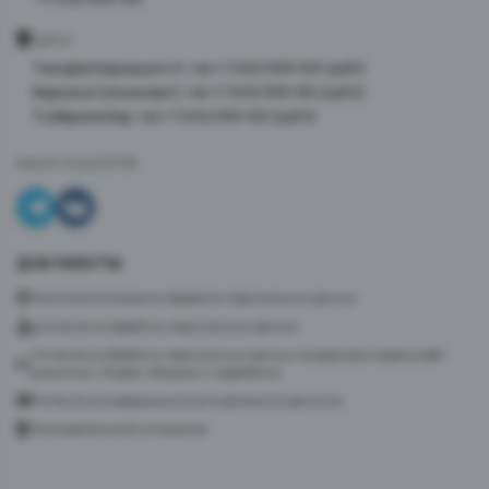
АДРЕС
Тимофея Кармацкого 3, тел +7 3452 999-100 (доб 1)
Фармана Салманова 3, тел +7 3452 999-100 (доб 2)
ТЦ Верхний Бор, тел +7 3452 999-100 (доб 3)
МЫ В СОЦСЕТЯХ
ДОКУМЕНТЫ
Политика в отношении обработки персональных данных
Согласие на обработку персональных данных
Согласие на обработку персональных данных посредством сервиса веб-
аналитики «Яндекс.Метрика» и AppMetrica
Согласие на информационную и рекламную рассылку
Пользовательское соглашение