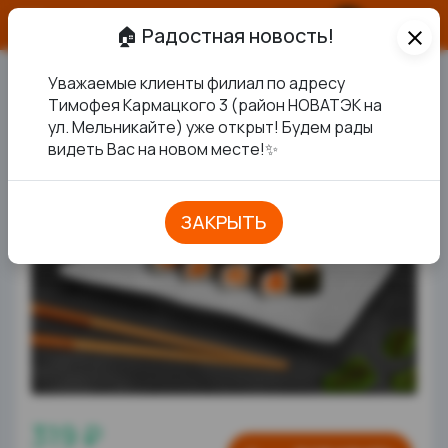
О продукте
🏠 Радостная новость!
close
Уважаемые клиенты филиал по адресу
РОЛЛ С ЛОСОСЕМ
Тимофея Кармацкого 3 (район НОВАТЭК на
ул. Мельникайте) уже открыт! Будем рады
ХИТ
видеть Вас на новом месте!✨
ЗАКРЫТЬ
319 ₽