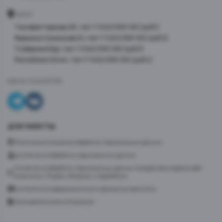
АДРЕС
Тимофея Чаркова 28, тел +7 3452 999-100 (доб 1)
Фармана Салманова 10, тел +7 3452 999-100 (доб 2)
ТЦ Верхний Бор, тел +7 3452 999-100 (доб 3)
Республики 204к4, тел +7 3452 999-100 (доб 4)
МЫ В СОЦСЕТЯХ
ДОКУМЕНТЫ
Политика в отношении обработки персональных данных
Согласие на обработку персональных данных
Согласие на обработку персональных данных посредством сервиса веб-
аналитики «Яндекс.Метрика» и AppMetrica
Согласие на информационную и рекламную рассылку
Пользовательское соглашение