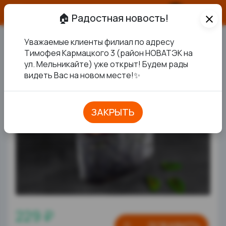
О продукте
🏠 Радостная новость!
close
Уважаемые клиенты филиал по адресу
СПАЙСИ ТУНЕЦ
Тимофея Кармацкого 3 (район НОВАТЭК на
ул. Мельникайте) уже открыт! Будем рады
ХИТ 🌶
видеть Вас на новом месте!✨
ЗАКРЫТЬ
229 ₽
ДОБАВИТЬ